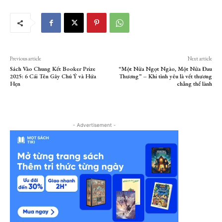
Previous article
Next article
Sách Vào Chung Kết Booker Prize
“Một Nửa Ngọt Ngào, Một Nửa Đau
2025: 6 Cái Tên Gây Chú Ý và Hứa
Thương” – Khi tình yêu là vết thương
Hẹn
chẳng thể lành
- Advertisement -