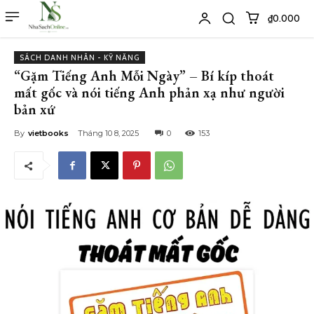
₫0.000
SÁCH DANH NHÂN - KỸ NĂNG
“Gặm Tiếng Anh Mỗi Ngày” – Bí kíp thoát
mất gốc và nói tiếng Anh phản xạ như người
bản xứ
By
vietbooks
Tháng 10 8, 2025
0
153