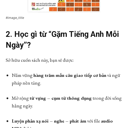
#image_title
2. Học gì từ “Gặm Tiếng Anh Mỗi
Ngày”?
Sở hữu cuốn sách này, bạn sẽ được:
Nắm vững
hàng trăm mẫu câu giao tiếp cơ bản
và ngữ
pháp nền tảng.
Mở rộng
từ vựng – cụm từ thông dụng
trong đời sống
hằng ngày.
Luyện phản xạ nói – nghe – phát âm
với file
audio