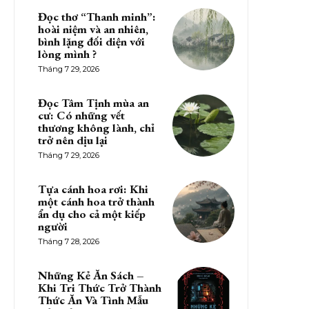
Đọc thơ “Thanh minh”:
hoài niệm và an nhiên,
bình lặng đối diện với
lòng mình ?
Tháng 7 29, 2026
Đọc Tâm Tịnh mùa an
cư: Có những vết
thương không lành, chỉ
trở nên dịu lại
Tháng 7 29, 2026
Tựa cánh hoa rơi: Khi
một cánh hoa trở thành
ẩn dụ cho cả một kiếp
người
Tháng 7 28, 2026
Những Kẻ Ăn Sách –
Khi Tri Thức Trở Thành
Thức Ăn Và Tình Mẫu