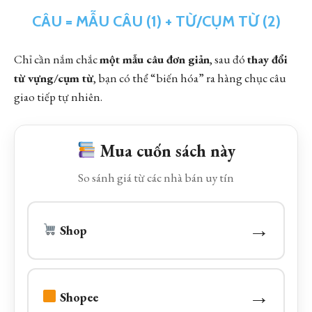
CÂU = MẪU CÂU (1) + TỪ/CỤM TỪ (2)
Chỉ cần nắm chắc
một mẫu câu đơn giản
, sau đó
thay đổi
từ vựng/cụm từ
, bạn có thể “biến hóa” ra hàng chục câu
giao tiếp tự nhiên.
Mua cuốn sách này
So sánh giá từ các nhà bán uy tín
→
Shop
→
Shopee