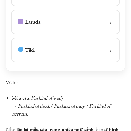
→
Lazada
→
Tiki
Ví dụ:
Mẫu câu:
I’m kind of + adj
→
I’m kind of tired.
/
I’m kind of busy.
/
I’m kind of
nervous.
Nhờ
lặp lại mẫu câu trong nhiều ngữ cảnh
, bạn sẽ
hình