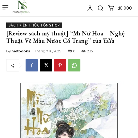
₫0.000
SÁCH KIẾN THỨC TỔNG HỢP
[Review sách mỹ thuật] “Mĩ Nữ Hoa – Nghệ
Thuật Vẽ Màu Nước Cổ Trang” của YaYa
By
vietbooks
Tháng 7 16, 2025
0
235