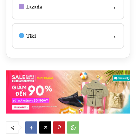
→
Lazada
→
Tiki