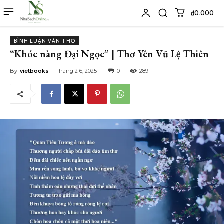
₫0.000
BÌNH LUẬN VĂN THƠ
“Khóc nàng Đại Ngọc” | Thơ Yên Vũ Lệ Thiên
By
vietbooks
Tháng 2 6, 2025
0
289