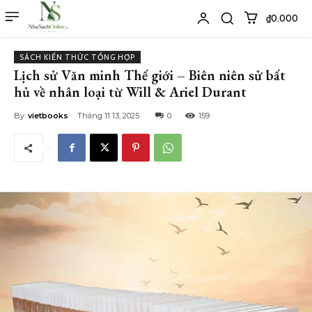
₫0.000
SÁCH KIẾN THỨC TỔNG HỢP
Lịch sử Văn minh Thế giới – Biên niên sử bất
hủ về nhân loại từ Will & Ariel Durant
By
vietbooks
Tháng 11 13, 2025
0
159