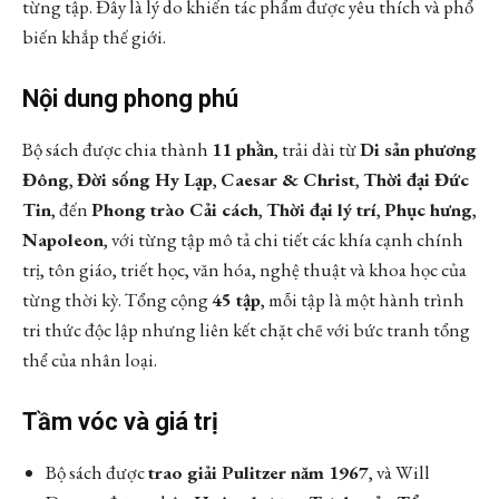
từng tập. Đây là lý do khiến tác phẩm được yêu thích và phổ
biến khắp thế giới.
Nội dung phong phú
Bộ sách được chia thành
11 phần
, trải dài từ
Di sản phương
Đông
,
Đời sống Hy Lạp
,
Caesar & Christ
,
Thời đại Đức
Tin
, đến
Phong trào Cải cách
,
Thời đại lý trí
,
Phục hưng
,
Napoleon
, với từng tập mô tả chi tiết các khía cạnh chính
trị, tôn giáo, triết học, văn hóa, nghệ thuật và khoa học của
từng thời kỳ. Tổng cộng
45 tập
, mỗi tập là một hành trình
tri thức độc lập nhưng liên kết chặt chẽ với bức tranh tổng
thể của nhân loại.
Tầm vóc và giá trị
Bộ sách được
trao giải Pulitzer năm 1967
, và Will