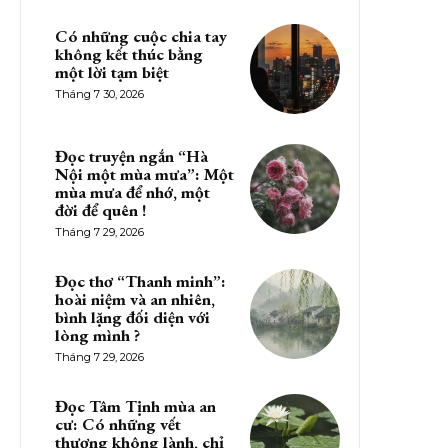
Có những cuộc chia tay
không kết thúc bằng
một lời tạm biệt
Tháng 7 30, 2026
Đọc truyện ngắn “Hà
Nội một mùa mưa”: Một
mùa mưa để nhớ, một
đời để quên !
Tháng 7 29, 2026
Đọc thơ “Thanh minh”:
hoài niệm và an nhiên,
bình lặng đối diện với
lòng mình ?
Tháng 7 29, 2026
Đọc Tâm Tịnh mùa an
cư: Có những vết
thương không lành, chỉ