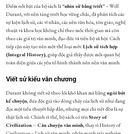
Điểm nổi bật của bộ sách là
“nhìn sử bằng triết”
– Will
Durant, với nền tảng triết học vững chắc, đã phân tích các
sự kiện lịch sử, các vĩ nhân, các nền văn hóa, tôn giáo, nghệ
thuật và khoa học không chỉ theo mốc thời gian mà còn
theo các giá trị văn minh, đạo đức và tiến bộ xã hội. Cách
tiếp cận này tạo nên một thể loại mới:
Lịch sử tích hợp
(Integral History)
, giúp độc giả thấy được mối quan hệ
toàn diện giữa các yếu tố hình thành nên nền văn minh.
Viết sử kiểu văn chương
Durant không viết sử theo lối khô khan mà bằng
ngòi bút
kể chuyện
, đưa độc giả vào dòng chảy của lịch sử như đang
đọc một tiểu thuyết hấp dẫn, nhưng mọi chi tiết đều là sự
thật lịch sử. Chính vì thế, bộ sách có tên
Story of
Civilization – Câu chuyện văn minh
, thay vì History of
Civilization – Lịch sử văn minh, nhấn mạnh trải nghiệm