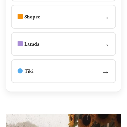
→
Shopee
→
Lazada
→
Tiki