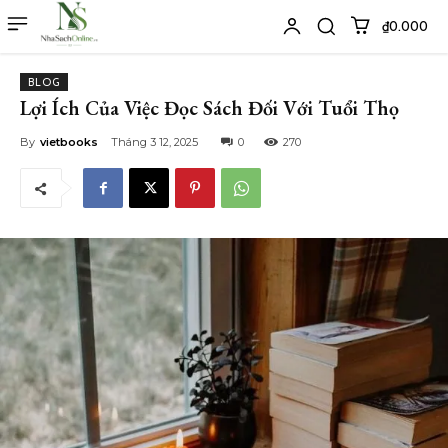
₫0.000
BLOG
Lợi Ích Của Việc Đọc Sách Đối Với Tuổi Thọ
By
vietbooks
Tháng 3 12, 2025
0
270