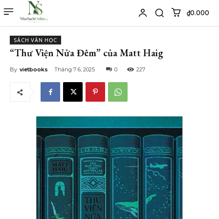
₫0.000
SÁCH VĂN HỌC
“Thư Viện Nửa Đêm” của Matt Haig
By
vietbooks
Tháng 7 6, 2025
0
227